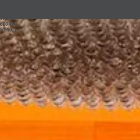
PRZEJDŹ
Udostępnij
NA
STRONĘ
GŁÓWNĄ
WPROST.PL