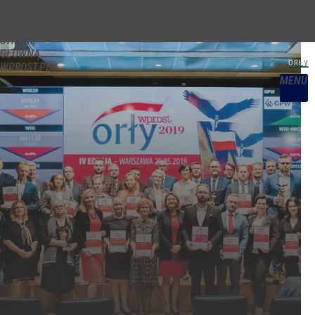
PRZEJDŹ
NA
STRONĘ
GŁÓWNĄ
WPROST.PL
MENU