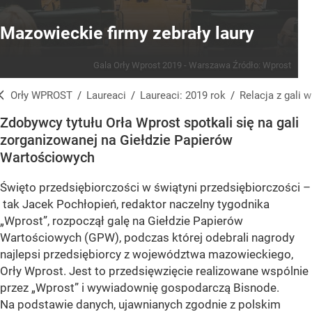
Mazowieckie firmy zebrały laury
Gala Orły Wprost 2019 - Warszawa
Źródło:
Wprost
Orły WPROST
/
Laureaci
/
Laureaci: 2019 rok
/
Relacja z gali
Zdobywcy tytułu Orła Wprost spotkali się na gali
zorganizowanej na Giełdzie Papierów
Wartościowych
Święto przedsiębiorczości w świątyni przedsiębiorczości –
tak Jacek Pochłopień, redaktor naczelny tygodnika
„Wprost”, rozpoczął galę na Giełdzie Papierów
Wartościowych (GPW), podczas której odebrali nagrody
najlepsi przedsiębiorcy z województwa mazowieckiego,
Orły Wprost. Jest to przedsięwzięcie realizowane wspólnie
przez „Wprost” i wywiadownię gospodarczą Bisnode.
Na podstawie danych, ujawnianych zgodnie z polskim