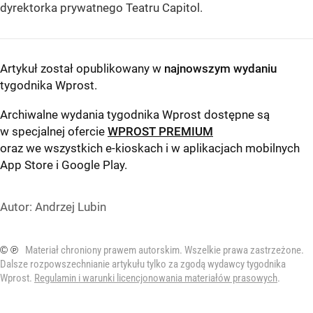
dyrektorka prywatnego Teatru Capitol.
Artykuł został opublikowany w
najnowszym wydaniu
tygodnika Wprost
.
Archiwalne wydania tygodnika Wprost dostępne są
w specjalnej ofercie
WPROST PREMIUM
oraz we wszystkich e-kioskach i w aplikacjach mobilnych
App Store
i
Google Play
.
Autor:
Andrzej Lubin
© ℗
Materiał chroniony prawem autorskim. Wszelkie prawa zastrzeżone.
Dalsze rozpowszechnianie artykułu tylko za zgodą wydawcy tygodnika
Wprost.
Regulamin i warunki licencjonowania materiałów prasowych
.