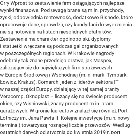
Orły Wprost to zestawienie firm osiągających najlepsze
wyniki finansowe. Pod uwagę brane są m.in. przychody,
zyski, odpowiednia rentowność, dodatkowo Bisnode, które
opracowuje dane, sprawdza, czy kandydaci do wyróżnienia
nie są notowani na listach niesolidnych płatników.
Zestawienie ma charakter ogólnopolski, dyplomy
i statuetki wręczane są podczas gal organizowanych
w poszczególnych regionach. W Krakowie nagrody
odebrały tak znane przedsiębiorstwa, jak Maspex,
zaliczający się do największych firm spożywczych
w Europie Środkowej i Wschodniej (m.in. marki Tymbark,
Łowicz, Krakus), Comarch, jeden z liderów sektora IT
w naszej części Europy, działający w tej samej branży
Veracomp, Oknoplast – liczący się na świecie producent
okien, czy Wiśniowski, znany producent m.in. bram
garażowych. W gronie laureatów znalazł się również Port
Lotniczy im. Jana Pawła II. Kolejne inwestycje (m.in. nowy
terminal) towarzyszą rosnącej liczbie przewozów. Według
ostatnich danych od stycznia do kwietnia 2019 r. port