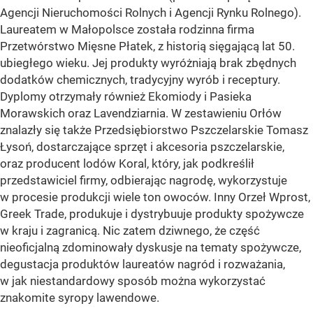
Agencji Nieruchomości Rolnych i Agencji Rynku Rolnego).
Laureatem w Małopolsce została rodzinna firma
Przetwórstwo Mięsne Płatek, z historią sięgającą lat 50.
ubiegłego wieku. Jej produkty wyróżniają brak zbędnych
dodatków chemicznych, tradycyjny wyrób i receptury.
Dyplomy otrzymały również Ekomiody i Pasieka
Morawskich oraz Lavendziarnia. W zestawieniu Orłów
znalazły się także Przedsiębiorstwo Pszczelarskie Tomasz
Łysoń, dostarczające sprzęt i akcesoria pszczelarskie,
oraz producent lodów Koral, który, jak podkreślił
przedstawiciel firmy, odbierając nagrodę, wykorzystuje
w procesie produkcji wiele ton owoców. Inny Orzeł Wprost,
Greek Trade, produkuje i dystrybuuje produkty spożywcze
w kraju i zagranicą. Nic zatem dziwnego, że część
nieoficjalną zdominowały dyskusje na tematy spożywcze,
degustacja produktów laureatów nagród i rozważania,
w jak niestandardowy sposób można wykorzystać
znakomite syropy lawendowe.