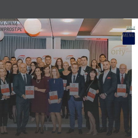
PRZEJDŹ
NA
STRONĘ
GŁÓWNĄ
WPROST.PL
MENU