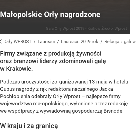
Małopolskie Orły nagrodzone
Gala Orły Wprost 2019 - Kraków
Źródło:
Wprost
Orły WPROST
/
Laureaci
/
Laureaci: 2019 rok
/
Relacja z gali
Firmy związane z produkcją żywności
oraz branżowi liderzy zdominowali galę
w Krakowie.
Podczas uroczystości zorganizowanej 13 maja w hotelu
Qubus nagrody z rąk redaktora naczelnego Jacka
Pochłopienia odebrały Orły Wprost – najlepsze firmy
województwa małopolskiego, wyłonione przez redakcję
we współpracy z wywiadownią gospodarczą Bisnode.
W kraju i za granicą