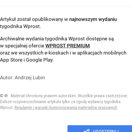
Artykuł został opublikowany w
najnowszym wydaniu
tygodnika Wprost
.
Archiwalne wydania tygodnika Wprost dostępne są
w specjalnej ofercie
WPROST PREMIUM
oraz we wszystkich e-kioskach i w aplikacjach mobilnych
App Store
i
Google Play
.
Autor:
Andrzej Lubin
© ℗
Materiał chroniony prawem autorskim. Wszelkie prawa zastrzeżone.
Dalsze rozpowszechnianie artykułu tylko za zgodą wydawcy tygodnika
Wprost.
Regulamin i warunki licencjonowania materiałów prasowych
.
UDOSTĘPNIJ