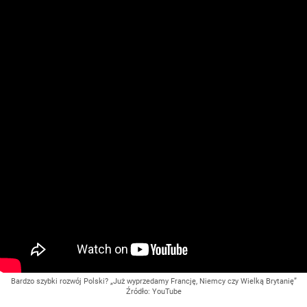
Bardzo szybki rozwój Polski? „Już wyprzedamy Francję, Niemcy czy Wielką Brytanię”
Źródło:
YouTube