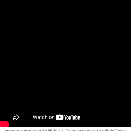
Innowacyjne rozwiązania POLREGIO S.A. „To nas bardzo cieszy i mobilizuje”
Źródło: