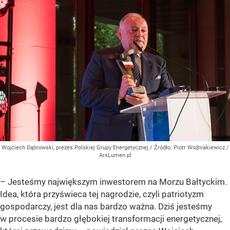
Wojciech Dąbrowski, prezes Polskiej Grupy Energetycznej
/ Źródło:
Piotr Woźniakiewicz /
ArsLumen.pl
– Jesteśmy największym inwestorem na Morzu Bałtyckim.
Idea, która przyświeca tej nagrodzie, czyli patriotyzm
gospodarczy, jest dla nas bardzo ważna. Dziś jesteśmy
w procesie bardzo głębokiej transformacji energetycznej,