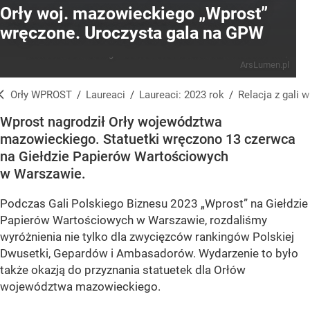
Orły woj. mazowieckiego „Wprost”
wręczone. Uroczysta gala na GPW
Laureaci Gali Polskiego Biznesu 2023
Źródło:
Piotr Woźniakiewicz /
ArsLumen.pl
Orły WPROST
/
Laureaci
/
Laureaci: 2023 rok
/
Relacja z gali
Wprost nagrodził Orły województwa
mazowieckiego. Statuetki wręczono 13 czerwca
na Giełdzie Papierów Wartościowych
w Warszawie.
Podczas Gali Polskiego Biznesu 2023 „Wprost” na Giełdzie
Papierów Wartościowych w Warszawie, rozdaliśmy
wyróżnienia nie tylko dla zwycięzców rankingów Polskiej
Dwusetki, Gepardów i Ambasadorów. Wydarzenie to było
także okazją do przyznania statuetek dla Orłów
województwa mazowieckiego.