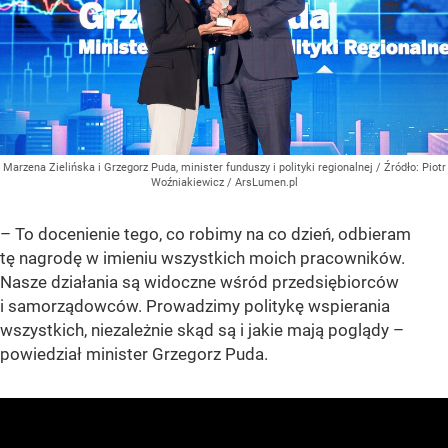
Marzena Zielińska i Grzegorz Puda, minister funduszy i polityki regionalnej
/ Źródło:
Piotr
Woźniakiewicz / ArsLumen.pl
– To docenienie tego, co robimy na co dzień, odbieram
tę nagrodę w imieniu wszystkich moich pracowników.
Nasze działania są widoczne wśród przedsiębiorców
i samorządowców. Prowadzimy politykę wspierania
wszystkich, niezależnie skąd są i jakie mają poglądy –
powiedział minister Grzegorz Puda.