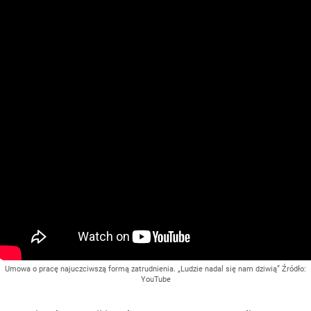
Umowa o pracę najuczciwszą formą zatrudnienia. „Ludzie nadal się nam dziwią”
Źródło:
YouTube