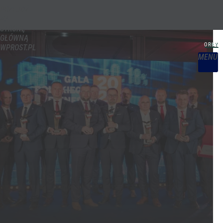
PRZEJDŹ
NA
STRONĘ
GŁÓWNĄ
WPROST.PL
MENU