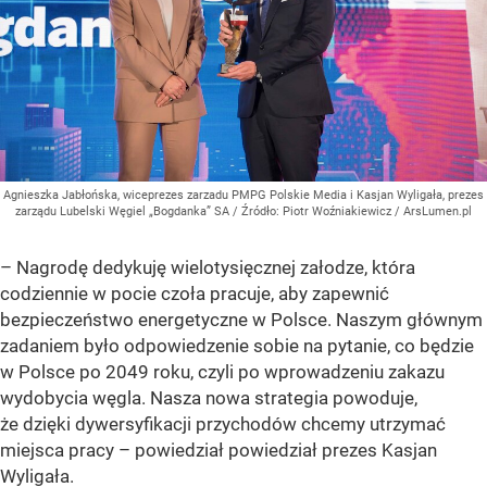
Agnieszka Jabłońska, wiceprezes zarzadu PMPG Polskie Media i Kasjan Wyligała, prezes
zarządu Lubelski Węgiel „Bogdanka” SA
/ Źródło:
Piotr Woźniakiewicz / ArsLumen.pl
– Nagrodę dedykuję wielotysięcznej załodze, która
codziennie w pocie czoła pracuje, aby zapewnić
bezpieczeństwo energetyczne w Polsce. Naszym głównym
zadaniem było odpowiedzenie sobie na pytanie, co będzie
w Polsce po 2049 roku, czyli po wprowadzeniu zakazu
wydobycia węgla. Nasza nowa strategia powoduje,
że dzięki dywersyfikacji przychodów chcemy utrzymać
miejsca pracy – powiedział powiedział prezes Kasjan
Wyligała.