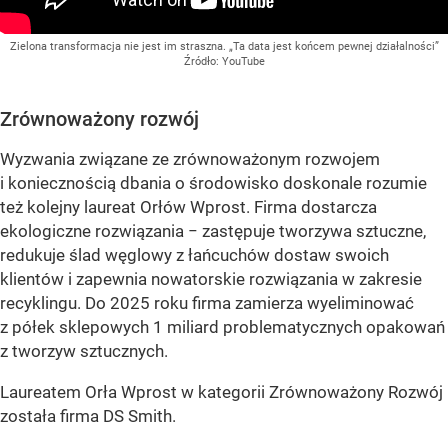
Zielona transformacja nie jest im straszna. „Ta data jest końcem pewnej działalności”
Źródło:
YouTube
Zrównoważony rozwój
Wyzwania związane ze zrównoważonym rozwojem
i koniecznością dbania o środowisko doskonale rozumie
też kolejny laureat Orłów Wprost. Firma dostarcza
ekologiczne rozwiązania − zastępuje tworzywa sztuczne,
redukuje ślad węglowy z łańcuchów dostaw swoich
klientów i zapewnia nowatorskie rozwiązania w zakresie
recyklingu. Do 2025 roku firma zamierza wyeliminować
z półek sklepowych 1 miliard problematycznych opakowań
z tworzyw sztucznych.
Laureatem Orła Wprost w kategorii Zrównoważony Rozwój
została firma DS Smith.