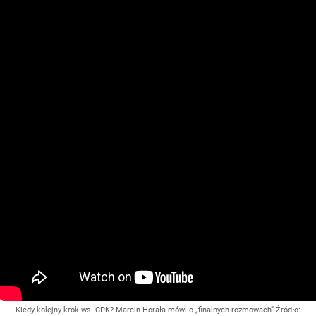
Kiedy kolejny krok ws. CPK? Marcin Horała mówi o „finalnych rozmowach”
Źródło: