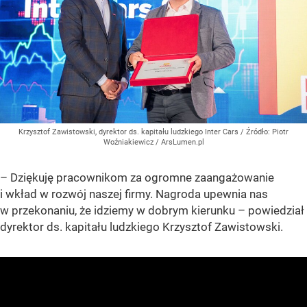
Krzysztof Zawistowski, dyrektor ds. kapitału ludzkiego Inter Cars
/ Źródło:
Piotr
Woźniakiewicz / ArsLumen.pl
– Dziękuję pracownikom za ogromne zaangażowanie
i wkład w rozwój naszej firmy. Nagroda upewnia nas
w przekonaniu, że idziemy w dobrym kierunku – powiedział
dyrektor ds. kapitału ludzkiego Krzysztof Zawistowski.